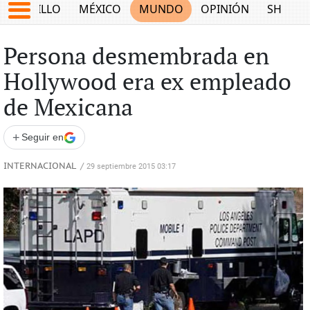
SALTILLO
MÉXICO
MUNDO
OPINIÓN
SHOW
Persona desmembrada en
Hollywood era ex empleado
de Mexicana
+
Seguir en
INTERNACIONAL
/
29 septiembre 2015 03:17