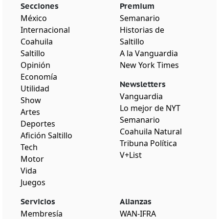
Secciones
Premium
México
Semanario
Internacional
Historias de
Coahuila
Saltillo
Saltillo
A la Vanguardia
Opinión
New York Times
Economía
Newsletters
Utilidad
Vanguardia
Show
Lo mejor de NYT
Artes
Semanario
Deportes
Coahuila Natural
Afición Saltillo
Tribuna Política
Tech
V+List
Motor
Vida
Juegos
Servicios
Alianzas
Membresía
WAN-IFRA