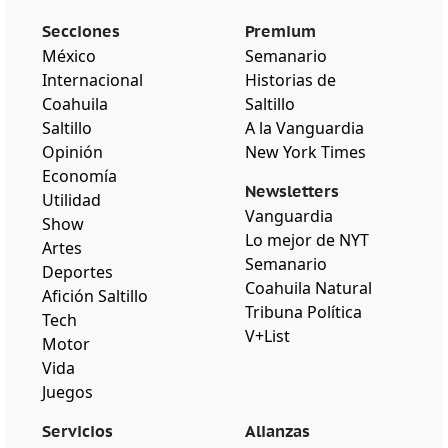
Secciones
Premium
México
Semanario
Internacional
Historias de
Coahuila
Saltillo
Saltillo
A la Vanguardia
Opinión
New York Times
Economía
Newsletters
Utilidad
Vanguardia
Show
Lo mejor de NYT
Artes
Semanario
Deportes
Coahuila Natural
Afición Saltillo
Tribuna Política
Tech
V+List
Motor
Vida
Juegos
Servicios
Alianzas