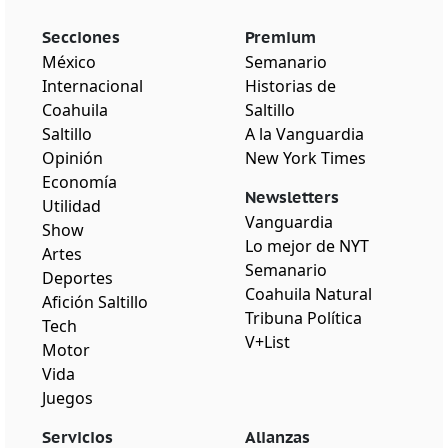
Secciones
Premium
México
Semanario
Internacional
Historias de
Coahuila
Saltillo
Saltillo
A la Vanguardia
Opinión
New York Times
Economía
Newsletters
Utilidad
Vanguardia
Show
Lo mejor de NYT
Artes
Semanario
Deportes
Coahuila Natural
Afición Saltillo
Tribuna Política
Tech
V+List
Motor
Vida
Juegos
Servicios
Alianzas