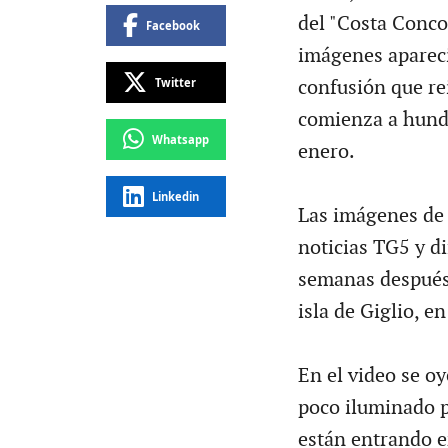
del "Costa Conco
Facebook
imágenes apareci
Twitter
confusión que r
comienza a hundi
Whatsapp
enero.
Linkedin
Las imágenes de 
noticias TG5 y di
semanas después 
isla de Giglio, en 
En el video se o
poco iluminado p
están entrando en