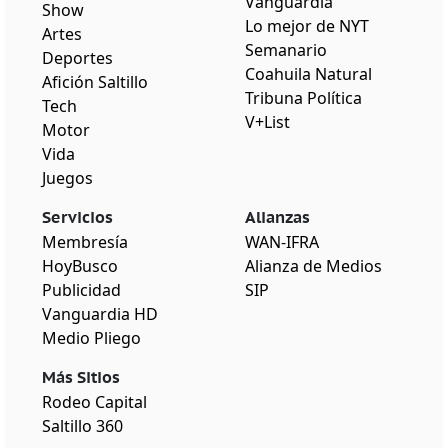
Vanguardia
Show
Lo mejor de NYT
Artes
Semanario
Deportes
Coahuila Natural
Afición Saltillo
Tribuna Política
Tech
V+List
Motor
Vida
Juegos
Servicios
Alianzas
Membresía
WAN-IFRA
HoyBusco
Alianza de Medios
Publicidad
SIP
Vanguardia HD
Medio Pliego
Más Sitios
Rodeo Capital
Saltillo 360