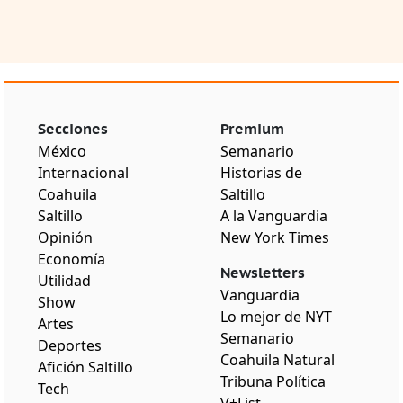
Secciones
Premium
México
Semanario
Internacional
Historias de
Coahuila
Saltillo
Saltillo
A la Vanguardia
Opinión
New York Times
Economía
Newsletters
Utilidad
Vanguardia
Show
Lo mejor de NYT
Artes
Semanario
Deportes
Coahuila Natural
Afición Saltillo
Tribuna Política
Tech
V+List