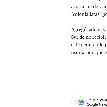
acusación de Cam
"colonialistas" p
Agregó, además, 
Sur de no recibir
está generando p
usurpación que e
Sigue a
Van
Google News