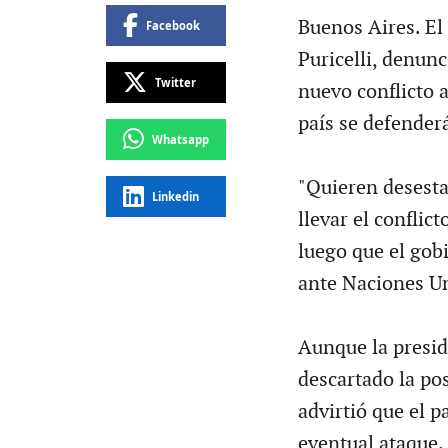
Buenos Aires. El
Facebook
Puricelli, denun
Twitter
nuevo conflicto a
país se defender
Whatsapp
"Quieren desesta
Linkedin
llevar el conflic
luego que el gob
ante Naciones Uni
Aunque la presid
descartado la pos
advirtió que el 
eventual ataque.