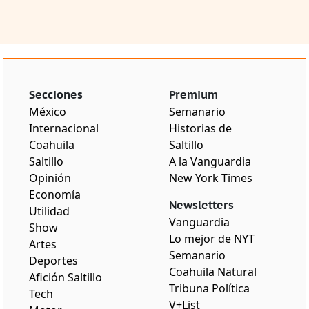
Secciones
Premium
México
Semanario
Internacional
Historias de
Coahuila
Saltillo
Saltillo
A la Vanguardia
Opinión
New York Times
Economía
Newsletters
Utilidad
Vanguardia
Show
Lo mejor de NYT
Artes
Semanario
Deportes
Coahuila Natural
Afición Saltillo
Tribuna Política
Tech
V+List