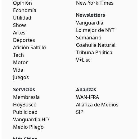
Opinión
New York Times
Economía
Newsletters
Utilidad
Vanguardia
Show
Lo mejor de NYT
Artes
Semanario
Deportes
Coahuila Natural
Afición Saltillo
Tribuna Política
Tech
V+List
Motor
Vida
Juegos
Servicios
Alianzas
Membresía
WAN-IFRA
HoyBusco
Alianza de Medios
Publicidad
SIP
Vanguardia HD
Medio Pliego