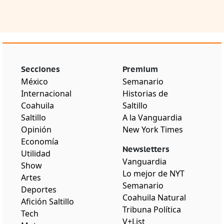
Secciones
Premium
México
Semanario
Internacional
Historias de
Coahuila
Saltillo
Saltillo
A la Vanguardia
Opinión
New York Times
Economía
Newsletters
Utilidad
Vanguardia
Show
Lo mejor de NYT
Artes
Semanario
Deportes
Coahuila Natural
Afición Saltillo
Tribuna Política
Tech
V+List