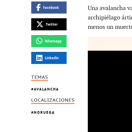
Una avalancha va
Facebook
archipiélago árti
Twitter
menos un muerto
Whatsapp
Linkedin
TEMAS
AVALANCHA
LOCALIZACIONES
NORUEGA