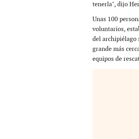
tenerla", dijo He
Unas 100 persona
voluntarios, est
del archipiélago 
grande más cerca
equipos de rescat