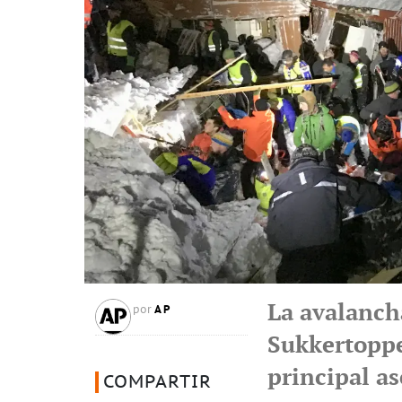
La avalanch
AP
por
Sukkertoppe
principal a
COMPARTIR