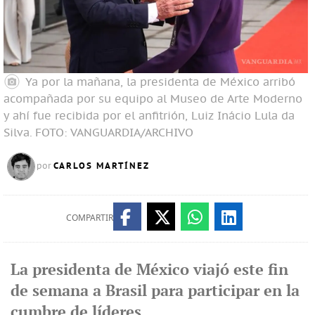
Ya por la mañana, la presidenta de México arribó
acompañada por su equipo al Museo de Arte Moderno
y ahí fue recibida por el anfitrión, Luiz Inácio Lula da
Silva.
FOTO: VANGUARDIA/ARCHIVO
CARLOS MARTÍNEZ
por
COMPARTIR
La presidenta de México viajó este fin
de semana a Brasil para participar en la
cumbre de líderes