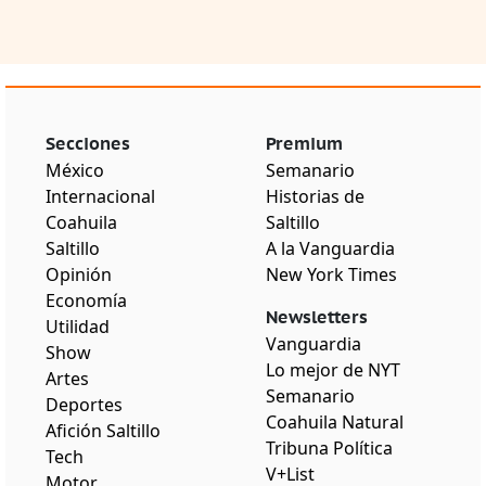
Secciones
Premium
México
Semanario
Internacional
Historias de
Coahuila
Saltillo
Saltillo
A la Vanguardia
Opinión
New York Times
Economía
Newsletters
Utilidad
Vanguardia
Show
Lo mejor de NYT
Artes
Semanario
Deportes
Coahuila Natural
Afición Saltillo
Tribuna Política
Tech
V+List
Motor