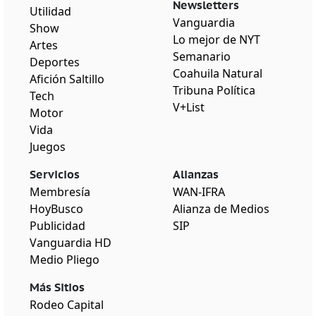
Newsletters
Utilidad
Vanguardia
Show
Lo mejor de NYT
Artes
Semanario
Deportes
Coahuila Natural
Afición Saltillo
Tribuna Política
Tech
V+List
Motor
Vida
Juegos
Servicios
Alianzas
Membresía
WAN-IFRA
HoyBusco
Alianza de Medios
Publicidad
SIP
Vanguardia HD
Medio Pliego
Más Sitios
Rodeo Capital