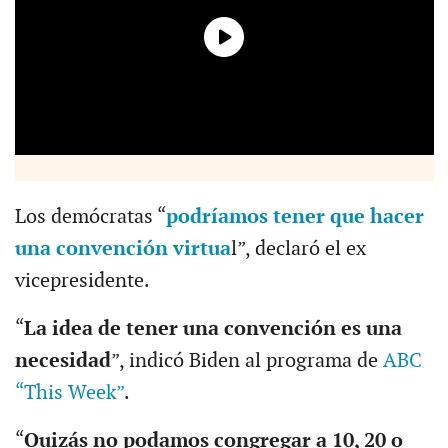
Los demócratas “
podríamos tener que hacer
una convención virtua
l”, declaró el ex
vicepresidente.
“
La idea de tener una convención es una
necesidad
”, indicó Biden al programa de
ABC
“This Week”
.
“
Quizás no podamos congregar a 10, 20 o