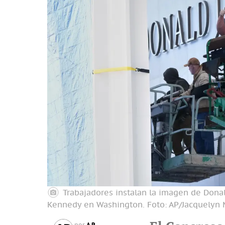
Trabajadores instalan la imagen de Donal
Kennedy en Washington.
Foto: AP/Jacquelyn 
AP