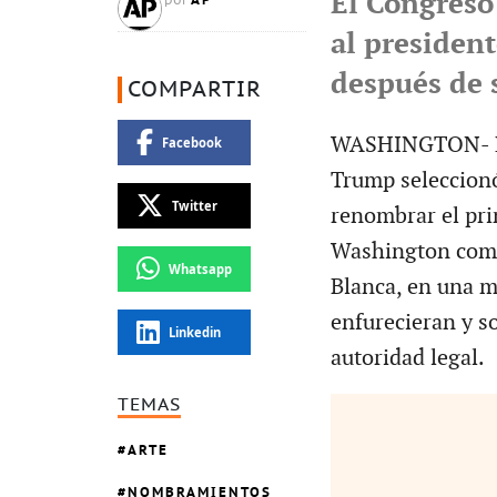
El Congreso
por
al presiden
después de 
COMPARTIR
WASHINGTON- La 
Facebook
Trump seleccionó
Twitter
renombrar el pri
Washington como
Whatsapp
Blanca, en una m
enfurecieran y s
Linkedin
autoridad legal.
TEMAS
ARTE
NOMBRAMIENTOS