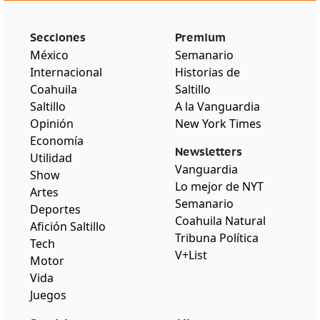
Secciones
Premium
México
Semanario
Internacional
Historias de
Coahuila
Saltillo
Saltillo
A la Vanguardia
Opinión
New York Times
Economía
Newsletters
Utilidad
Vanguardia
Show
Lo mejor de NYT
Artes
Semanario
Deportes
Coahuila Natural
Afición Saltillo
Tribuna Política
Tech
V+List
Motor
Vida
Juegos