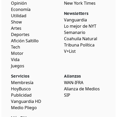
Opinión
New York Times
Economía
Newsletters
Utilidad
Vanguardia
Show
Lo mejor de NYT
Artes
Semanario
Deportes
Coahuila Natural
Afición Saltillo
Tribuna Política
Tech
V+List
Motor
Vida
Juegos
Servicios
Alianzas
Membresía
WAN-IFRA
HoyBusco
Alianza de Medios
Publicidad
SIP
Vanguardia HD
Medio Pliego