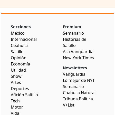
Secciones
Premium
México
Semanario
Internacional
Historias de
Coahuila
Saltillo
Saltillo
A la Vanguardia
Opinión
New York Times
Economía
Newsletters
Utilidad
Vanguardia
Show
Lo mejor de NYT
Artes
Semanario
Deportes
Coahuila Natural
Afición Saltillo
Tribuna Política
Tech
V+List
Motor
Vida