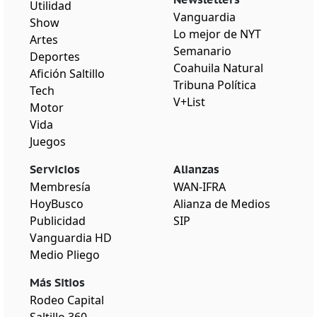
Utilidad
Vanguardia
Show
Lo mejor de NYT
Artes
Semanario
Deportes
Coahuila Natural
Afición Saltillo
Tribuna Política
Tech
V+List
Motor
Vida
Juegos
Servicios
Alianzas
Membresía
WAN-IFRA
HoyBusco
Alianza de Medios
Publicidad
SIP
Vanguardia HD
Medio Pliego
Más Sitios
Rodeo Capital
Saltillo 360