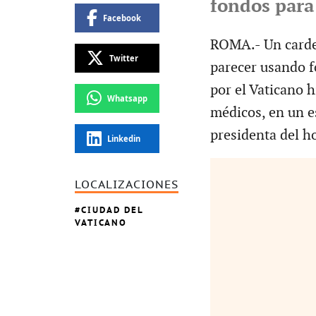
fondos para
Facebook
ROMA.- Un carden
Twitter
parecer usando f
por el Vaticano 
Whatsapp
médicos, en un e
presidenta del ho
Linkedin
LOCALIZACIONES
CIUDAD DEL
VATICANO