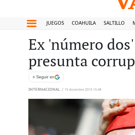
JUEGOS
COAHUILA
SALTILLO
Ex 'número dos'
presunta corru
+
Seguir en
INTERNACIONAL
/
19 diciembre 2015 15:48