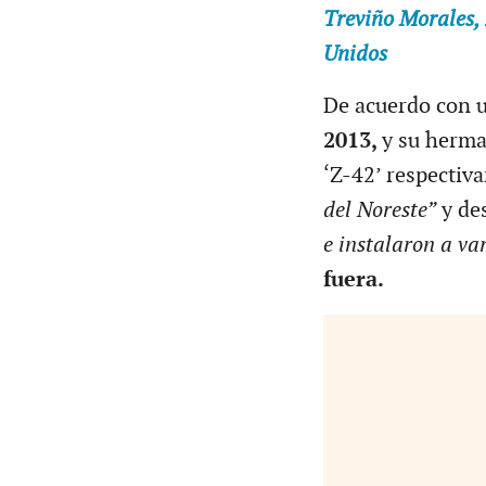
Treviño Morales, 
Unidos
De acuerdo con 
2013,
y su herm
‘Z-42’ respectiv
del Noreste”
y des
e instalaron a va
fuera.