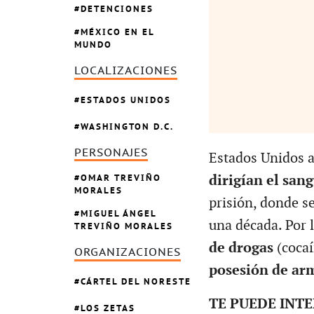
DETENCIONES
MÉXICO EN EL
MUNDO
LOCALIZACIONES
ESTADOS UNIDOS
WASHINGTON D.C.
PERSONAJES
Estados Unidos 
OMAR TREVIÑO
dirigían el san
MORALES
prisión, donde s
MIGUEL ÁNGEL
una década. Por l
TREVIÑO MORALES
de drogas
(coca
ORGANIZACIONES
posesión de arm
CÁRTEL DEL NORESTE
TE PUEDE INT
LOS ZETAS