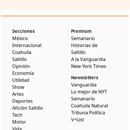
Secciones
Premium
México
Semanario
Internacional
Historias de
Coahuila
Saltillo
Saltillo
A la Vanguardia
Opinión
New York Times
Economía
Newsletters
Utilidad
Vanguardia
Show
Lo mejor de NYT
Artes
Semanario
Deportes
Coahuila Natural
Afición Saltillo
Tribuna Política
Tech
V+List
Motor
Vida