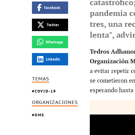
catastrófico
Facebook
pandemia co
tres, una r
Twitter
lenta", adv
Whatsapp
Tedros Adhano
Linkedin
Organización M
a evitar repetir
TEMAS
se cometieron en
esperando hasta 
COVID-19
ORGANIZACIONES
OMS