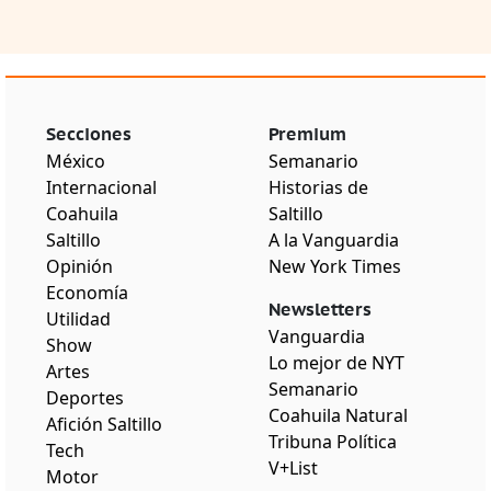
Secciones
Premium
México
Semanario
Internacional
Historias de
Coahuila
Saltillo
Saltillo
A la Vanguardia
Opinión
New York Times
Economía
Newsletters
Utilidad
Vanguardia
Show
Lo mejor de NYT
Artes
Semanario
Deportes
Coahuila Natural
Afición Saltillo
Tribuna Política
Tech
V+List
Motor