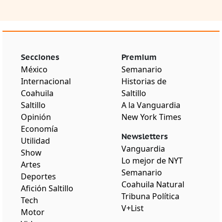
Secciones
Premium
México
Semanario
Internacional
Historias de
Coahuila
Saltillo
Saltillo
A la Vanguardia
Opinión
New York Times
Economía
Newsletters
Utilidad
Vanguardia
Show
Lo mejor de NYT
Artes
Semanario
Deportes
Coahuila Natural
Afición Saltillo
Tribuna Política
Tech
V+List
Motor