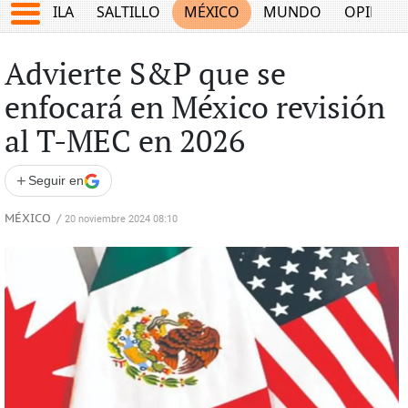
COAHUILA
SALTILLO
MÉXICO
MUNDO
OPINIÓ
Advierte S&P que se
enfocará en México revisión
al T-MEC en 2026
+
Seguir en
MÉXICO
/
20 noviembre 2024 08:10