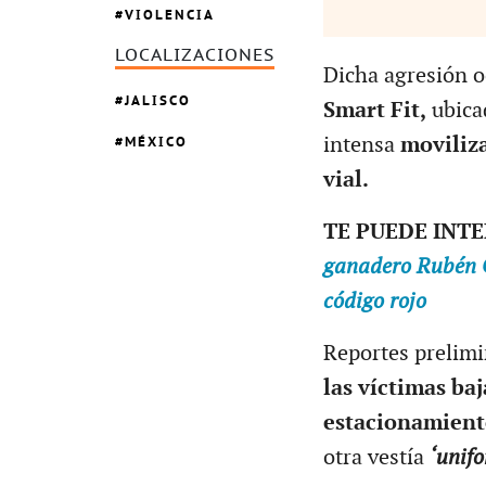
VIOLENCIA
LOCALIZACIONES
Dicha agresión oc
JALISCO
Smart Fit,
ubica
MÉXICO
intensa
moviliza
vial.
TE PUEDE INT
ganadero Rubén C
código rojo
Reportes prelimi
las víctimas baj
estacionamient
otra vestía
‘unifo