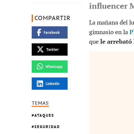
influencer 
COMPARTIR
La mañana del lu
gimnasio en la
P
Facebook
que
le arrebató 
Twitter
Whatsapp
Linkedin
TEMAS
ATAQUES
SEGURIDAD