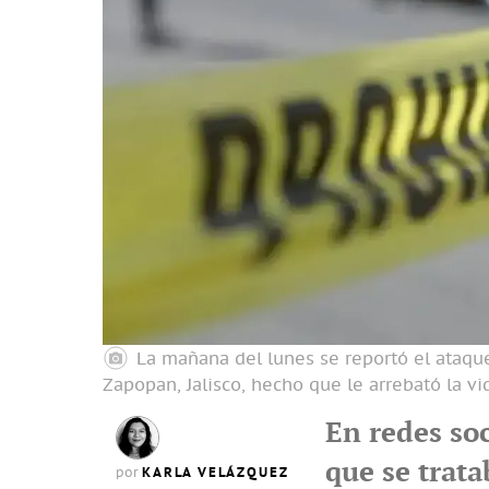
La mañana del lunes se reportó el ataqu
Zapopan, Jalisco, hecho que le arrebató la vi
En redes so
que se trat
KARLA VELÁZQUEZ
por