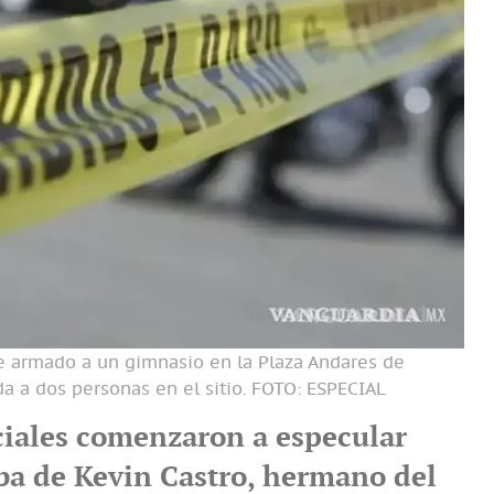
e armado a un gimnasio en la Plaza Andares de
da a dos personas en el sitio.
FOTO: ESPECIAL
ciales comenzaron a especular
aba de Kevin Castro, hermano del