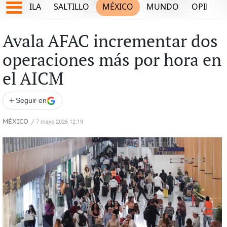
COAHUILA
SALTILLO
MÉXICO
MUNDO
OPINIÓ
Avala AFAC incrementar dos
operaciones más por hora en
el AICM
+
Seguir en
MÉXICO
/
7 mayo 2026 12:19