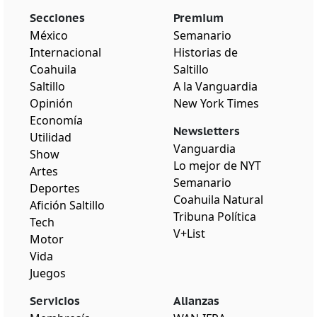
Secciones
Premium
México
Semanario
Internacional
Historias de
Coahuila
Saltillo
Saltillo
A la Vanguardia
Opinión
New York Times
Economía
Newsletters
Utilidad
Vanguardia
Show
Lo mejor de NYT
Artes
Semanario
Deportes
Coahuila Natural
Afición Saltillo
Tribuna Política
Tech
V+List
Motor
Vida
Juegos
Servicios
Alianzas