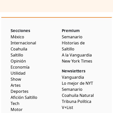
Secciones
Premium
México
Semanario
Internacional
Historias de
Coahuila
Saltillo
Saltillo
A la Vanguardia
Opinión
New York Times
Economía
Newsletters
Utilidad
Vanguardia
Show
Lo mejor de NYT
Artes
Semanario
Deportes
Coahuila Natural
Afición Saltillo
Tribuna Política
Tech
V+List
Motor