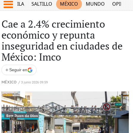
COAHUILA
SALTILLO
MÉXICO
MUNDO
OPINIÓ
Cae a 2.4% crecimiento
económico y repunta
inseguridad en ciudades de
México: Imco
+
Seguir en
MÉXICO
/
3 junio 2026 09:59