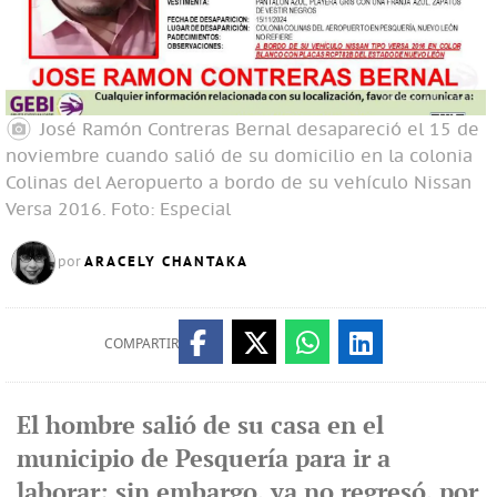
José Ramón Contreras Bernal desapareció el 15 de
noviembre cuando salió de su domicilio en la colonia
Colinas del Aeropuerto a bordo de su vehículo Nissan
Versa 2016.
Foto: Especial
ARACELY CHANTAKA
por
COMPARTIR
El hombre salió de su casa en el
municipio de Pesquería para ir a
laborar; sin embargo, ya no regresó, por