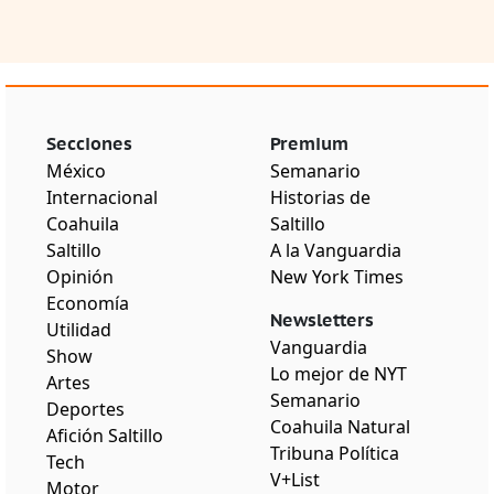
Secciones
Premium
México
Semanario
Internacional
Historias de
Coahuila
Saltillo
Saltillo
A la Vanguardia
Opinión
New York Times
Economía
Newsletters
Utilidad
Vanguardia
Show
Lo mejor de NYT
Artes
Semanario
Deportes
Coahuila Natural
Afición Saltillo
Tribuna Política
Tech
V+List
Motor