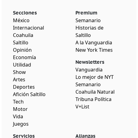
Secciones
Premium
México
Semanario
Internacional
Historias de
Coahuila
Saltillo
Saltillo
A la Vanguardia
Opinión
New York Times
Economía
Newsletters
Utilidad
Vanguardia
Show
Lo mejor de NYT
Artes
Semanario
Deportes
Coahuila Natural
Afición Saltillo
Tribuna Política
Tech
V+List
Motor
Vida
Juegos
Servicios
Alianzas