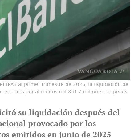
l IPAB al primer trimestre de 2026, la liquidación de
creedores por al menos mil 851.7 millones de pesos
icitó su liquidación después del
acional provocado por los
os emitidos en junio de 2025