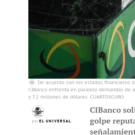
De acuerdo con los estados financieros de
CIBanco enfrenta en paralelo demandas de a
y 7.2 millones de dólares.
CUARTOSCURO
CIBanco sol
golpe reput
EL UNIVERSAL
por
señalamient