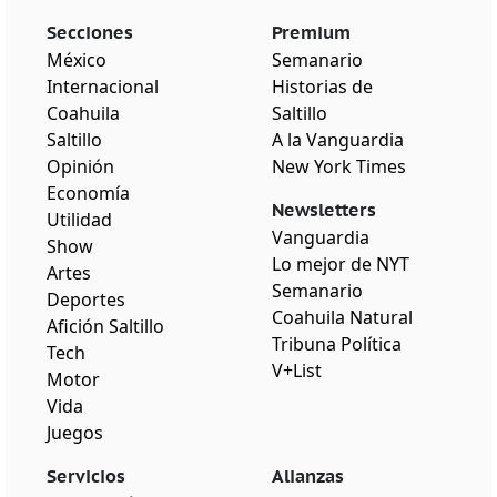
Secciones
Premium
México
Semanario
Internacional
Historias de
Coahuila
Saltillo
Saltillo
A la Vanguardia
Opinión
New York Times
Economía
Newsletters
Utilidad
Vanguardia
Show
Lo mejor de NYT
Artes
Semanario
Deportes
Coahuila Natural
Afición Saltillo
Tribuna Política
Tech
V+List
Motor
Vida
Juegos
Servicios
Alianzas