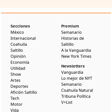
Secciones
Premium
México
Semanario
Internacional
Historias de
Coahuila
Saltillo
Saltillo
A la Vanguardia
Opinión
New York Times
Economía
Newsletters
Utilidad
Vanguardia
Show
Lo mejor de NYT
Artes
Semanario
Deportes
Coahuila Natural
Afición Saltillo
Tribuna Política
Tech
V+List
Motor
Vida