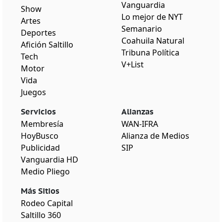
Vanguardia
Show
Lo mejor de NYT
Artes
Semanario
Deportes
Coahuila Natural
Afición Saltillo
Tribuna Política
Tech
V+List
Motor
Vida
Juegos
Servicios
Alianzas
Membresía
WAN-IFRA
HoyBusco
Alianza de Medios
Publicidad
SIP
Vanguardia HD
Medio Pliego
Más Sitios
Rodeo Capital
Saltillo 360