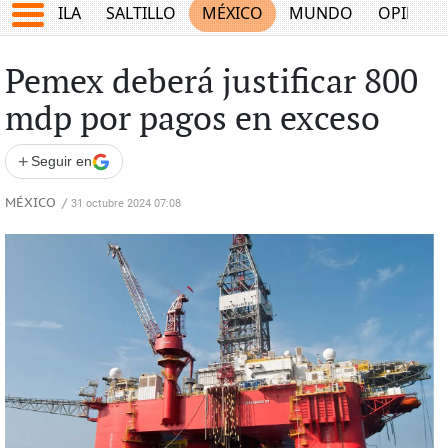
COAHUILA
SALTILLO
MÉXICO
MUNDO
OPINIÓ
Pemex deberá justificar 800
mdp por pagos en exceso
+
Seguir en
MÉXICO
/
31 octubre 2024 07:08