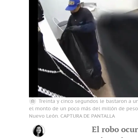
Treinta y cinco segundos le bastaron a un
el monto de un poco más del millón de peso
Nuevo León.
CAPTURA DE PANTALLA
El robo ocur