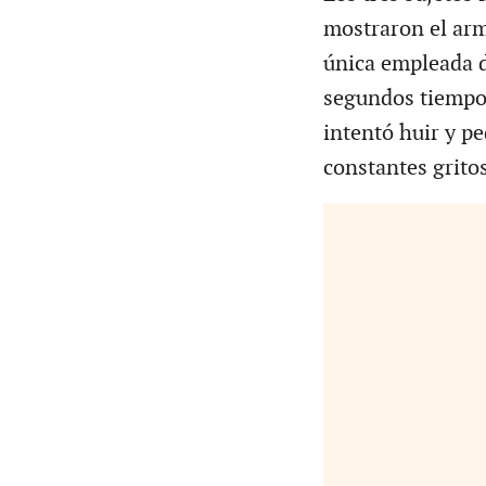
mostraron el arm
única empleada d
segundos tiempo 
intentó huir y p
constantes grito