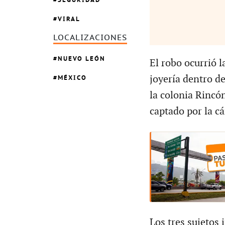
VIRAL
LOCALIZACIONES
NUEVO LEÓN
El robo ocurrió 
MÉXICO
joyería dentro d
la colonia Rincó
captado por la cá
Los tres sujetos