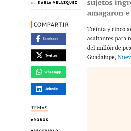
sujetos ingr
KARLA VELÁZQUEZ
por
amagaron e 
COMPARTIR
Treinta y cinco 
asaltantes para 
Facebook
del millón de pe
Twitter
Guadalupe,
Nuev
Whatsapp
Linkedin
TEMAS
ROBOS
SEGURIDAD