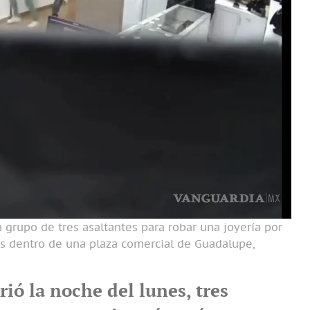
 grupo de tres asaltantes para robar una joyería por
s dentro de una plaza comercial de Guadalupe,
rió la noche del lunes, tres