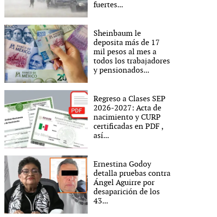
fuertes...
Sheinbaum le
deposita más de 17
mil pesos al mes a
todos los trabajadores
y pensionados...
Regreso a Clases SEP
2026-2027: Acta de
nacimiento y CURP
certificadas en PDF ,
así...
Un tráiler que transportaba garbanzo aparentemente se 
Ernestina Godoy
ios vehículos dejando una persona sin vida y cuatro herido
detalla pruebas contra
Ángel Aguirre por
vo León.
CORTESÍA
desaparición de los
43...