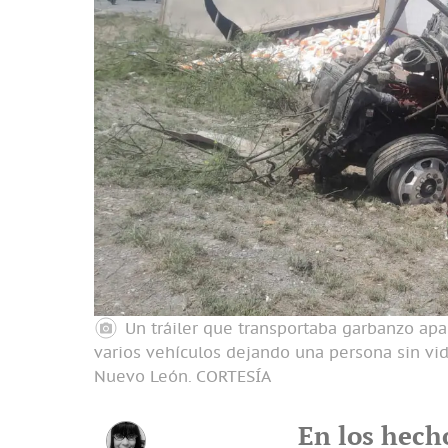
Un tráiler que transportaba garbanzo ap
varios vehículos dejando una persona sin vida 
Nuevo León.
CORTESÍA
En los hech