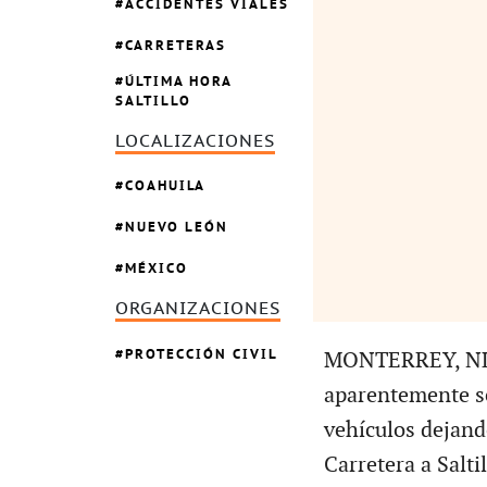
ACCIDENTES VIALES
CARRETERAS
ÚLTIMA HORA
SALTILLO
LOCALIZACIONES
COAHUILA
NUEVO LEÓN
MÉXICO
ORGANIZACIONES
PROTECCIÓN CIVIL
MONTERREY, NL.-
aparentemente se
vehículos dejand
Carretera a Salti