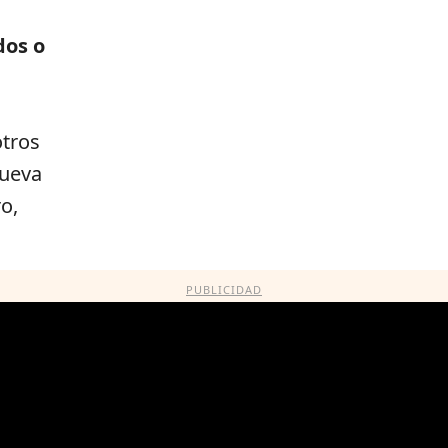
dos o
tros
nueva
ro,
PUBLICIDAD