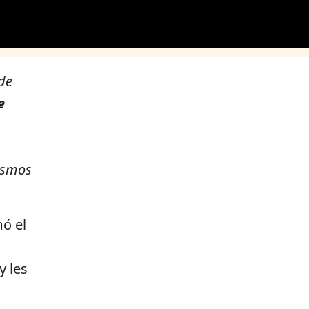
 de
e
ismos
ó el
y les