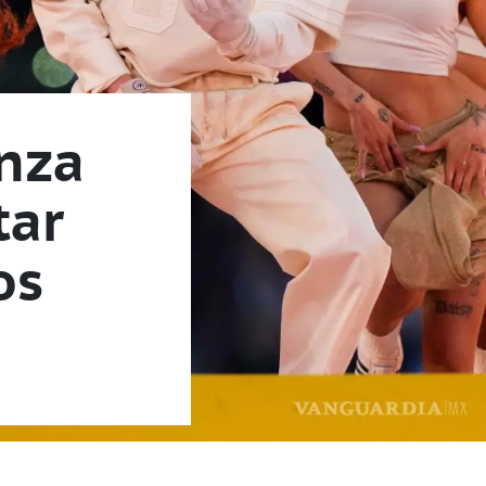
anza
tar
os