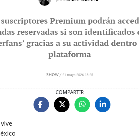
ISRAEL GARCÍA
por
 suscriptores Premium podrán acced
adas reservadas si son identificados
erfans’ gracias a su actividad dentro 
plataforma
SHOW
/
21 mayo 2026 18:25
COMPARTIR
 vive
México