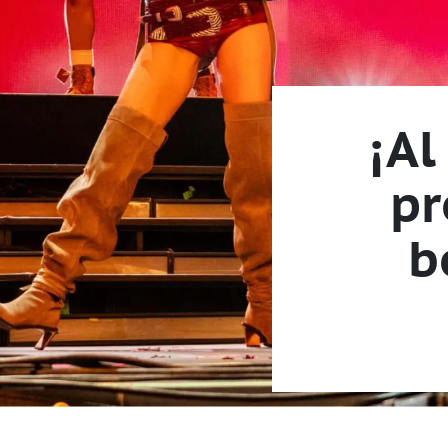
¡Al
pr
b