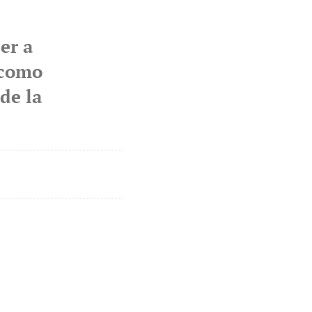
er a
 como
de la