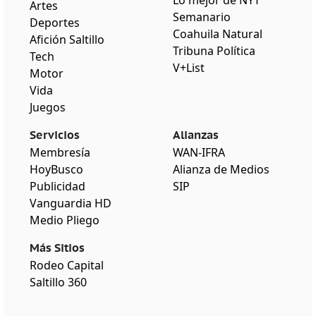
Artes
Semanario
Deportes
Coahuila Natural
Afición Saltillo
Tribuna Política
Tech
V+List
Motor
Vida
Juegos
Servicios
Alianzas
Membresía
WAN-IFRA
HoyBusco
Alianza de Medios
Publicidad
SIP
Vanguardia HD
Medio Pliego
Más Sitios
Rodeo Capital
Saltillo 360