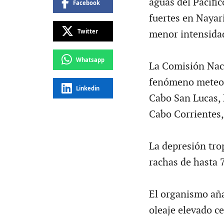
aguas del Pacífi
Facebook
fuertes en Nayari
Twitter
menor intensidad
Whatsapp
La Comisión Naci
fenómeno meteoro
Linkedin
Cabo San Lucas, B
Cabo Corrientes, 
La depresión trop
rachas de hasta 
El organismo aña
oleaje elevado c