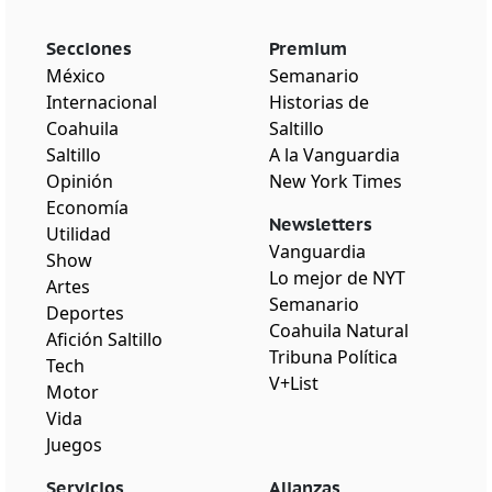
Secciones
Premium
México
Semanario
Internacional
Historias de
Coahuila
Saltillo
Saltillo
A la Vanguardia
Opinión
New York Times
Economía
Newsletters
Utilidad
Vanguardia
Show
Lo mejor de NYT
Artes
Semanario
Deportes
Coahuila Natural
Afición Saltillo
Tribuna Política
Tech
V+List
Motor
Vida
Juegos
Servicios
Alianzas