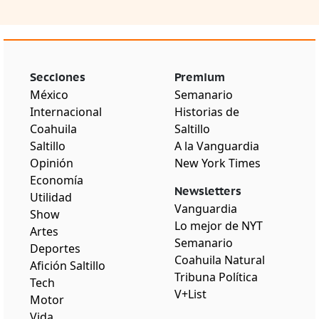
Secciones
Premium
México
Semanario
Internacional
Historias de
Coahuila
Saltillo
Saltillo
A la Vanguardia
Opinión
New York Times
Economía
Newsletters
Utilidad
Vanguardia
Show
Lo mejor de NYT
Artes
Semanario
Deportes
Coahuila Natural
Afición Saltillo
Tribuna Política
Tech
V+List
Motor
Vida