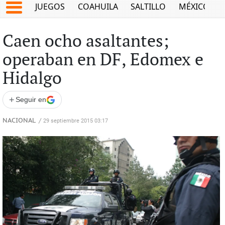
JUEGOS
COAHUILA
SALTILLO
MÉXICO
Caen ocho asaltantes;
operaban en DF, Edomex e
Hidalgo
+
Seguir en
NACIONAL
/
29 septiembre 2015 03:17