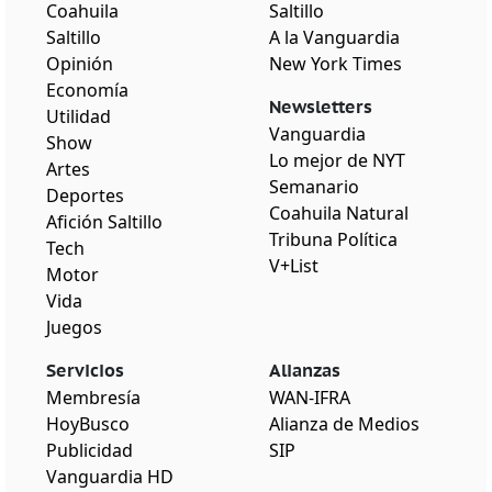
Coahuila
Saltillo
Saltillo
A la Vanguardia
Opinión
New York Times
Economía
Newsletters
Utilidad
Vanguardia
Show
Lo mejor de NYT
Artes
Semanario
Deportes
Coahuila Natural
Afición Saltillo
Tribuna Política
Tech
V+List
Motor
Vida
Juegos
Servicios
Alianzas
Membresía
WAN-IFRA
HoyBusco
Alianza de Medios
Publicidad
SIP
Vanguardia HD