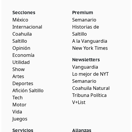
Secciones
Premium
México
Semanario
Internacional
Historias de
Coahuila
Saltillo
Saltillo
A la Vanguardia
Opinión
New York Times
Economía
Newsletters
Utilidad
Vanguardia
Show
Lo mejor de NYT
Artes
Semanario
Deportes
Coahuila Natural
Afición Saltillo
Tribuna Política
Tech
V+List
Motor
Vida
Juegos
Servicios
Alianzas