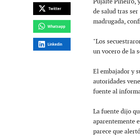
Pujalte Piñeiro,
Twitter
de salud tras ser
madrugada, conf
Whatsapp
"Los secuestraro
Linkedin
un vocero de la 
El embajador y s
autoridades vene
fuente al informa
La fuente dijo q
aparentemente en
parece que alertó