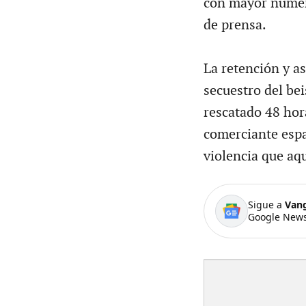
con mayor númer
de prensa.
La retención y as
secuestro del be
rescatado 48 hor
comerciante espa
violencia que aqu
Sigue a
Van
Google News