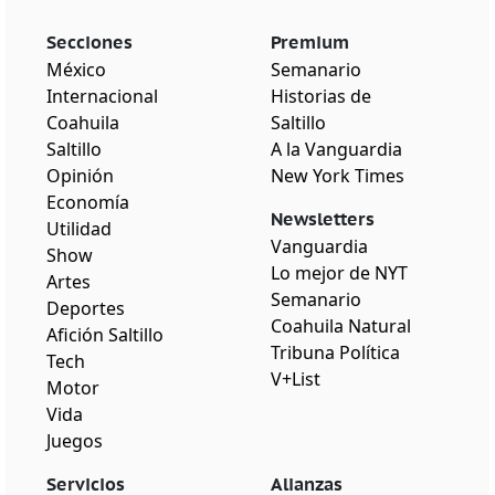
Secciones
Premium
México
Semanario
Internacional
Historias de
Coahuila
Saltillo
Saltillo
A la Vanguardia
Opinión
New York Times
Economía
Newsletters
Utilidad
Vanguardia
Show
Lo mejor de NYT
Artes
Semanario
Deportes
Coahuila Natural
Afición Saltillo
Tribuna Política
Tech
V+List
Motor
Vida
Juegos
Servicios
Alianzas