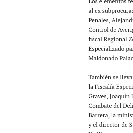
Los elementos fe
al ex subprocura
Penales, Alejand
Control de Averig
fiscal Regional Z
Especializado pa
Maldonado Palac
También se llevar
la Fiscalía Espec
Graves, Joaquín D
Combate del Deli
Barrera, la mini
y el director de 