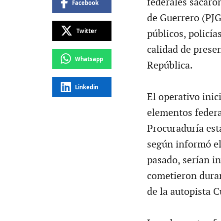
federales sacaron
Facebook
de Guerrero (PJG)
Twitter
públicos, policía
calidad de prese
Whatsapp
República.
Linkedin
El operativo ini
elementos federal
Procuraduría esta
según informó el
pasado, serían i
cometieron duran
de la autopista 