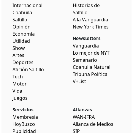
Internacional
Historias de
Coahuila
Saltillo
Saltillo
A la Vanguardia
Opinión
New York Times
Economía
Newsletters
Utilidad
Vanguardia
Show
Lo mejor de NYT
Artes
Semanario
Deportes
Coahuila Natural
Afición Saltillo
Tribuna Política
Tech
V+List
Motor
Vida
Juegos
Servicios
Alianzas
Membresía
WAN-IFRA
HoyBusco
Alianza de Medios
Publicidad
SIP