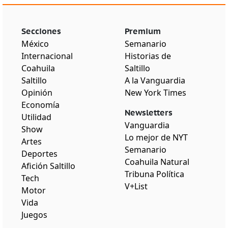
Secciones
Premium
México
Semanario
Internacional
Historias de
Coahuila
Saltillo
Saltillo
A la Vanguardia
Opinión
New York Times
Economía
Newsletters
Utilidad
Vanguardia
Show
Lo mejor de NYT
Artes
Semanario
Deportes
Coahuila Natural
Afición Saltillo
Tribuna Política
Tech
V+List
Motor
Vida
Juegos