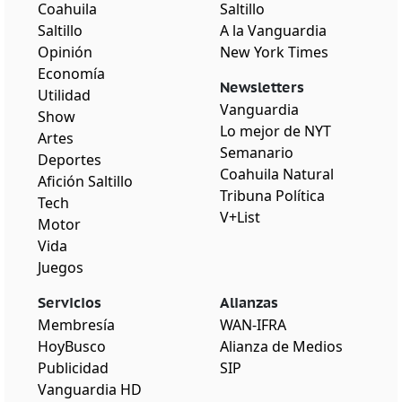
Coahuila
Saltillo
Saltillo
A la Vanguardia
Opinión
New York Times
Economía
Newsletters
Utilidad
Vanguardia
Show
Lo mejor de NYT
Artes
Semanario
Deportes
Coahuila Natural
Afición Saltillo
Tribuna Política
Tech
V+List
Motor
Vida
Juegos
Servicios
Alianzas
Membresía
WAN-IFRA
HoyBusco
Alianza de Medios
Publicidad
SIP
Vanguardia HD