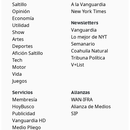
Saltillo
A la Vanguardia
Opinión
New York Times
Economía
Newsletters
Utilidad
Vanguardia
Show
Lo mejor de NYT
Artes
Semanario
Deportes
Coahuila Natural
Afición Saltillo
Tribuna Política
Tech
V+List
Motor
Vida
Juegos
Servicios
Alianzas
Membresía
WAN-IFRA
HoyBusco
Alianza de Medios
Publicidad
SIP
Vanguardia HD
Medio Pliego